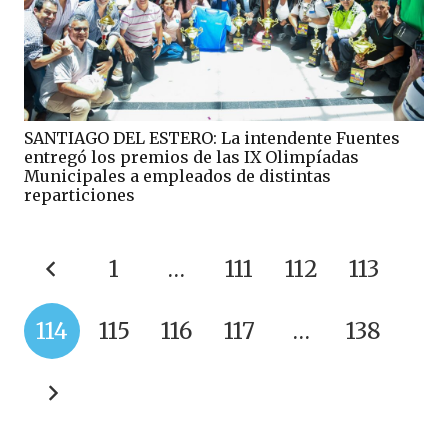
SANTIAGO DEL ESTERO: La intendente Fuentes
entregó los premios de las IX Olimpíadas
Municipales a empleados de distintas
reparticiones
1
…
111
112
113
114
115
116
117
…
138