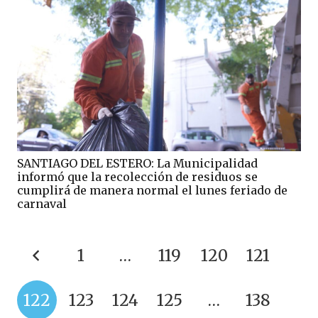
SANTIAGO DEL ESTERO: La Municipalidad
informó que la recolección de residuos se
cumplirá de manera normal el lunes feriado de
carnaval
1
…
119
120
121
122
123
124
125
…
138