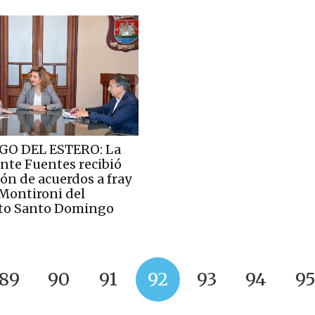
GO DEL ESTERO: La
nte Fuentes recibió
lón de acuerdos a fray
ontironi del
to Santo Domingo
89
90
91
92
93
94
9