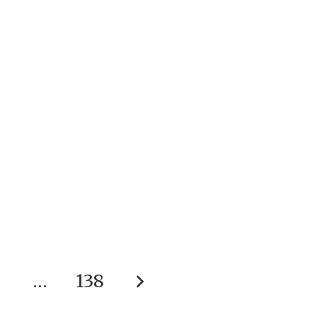
5
…
138