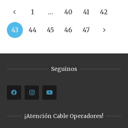
1
…
40
41
42
43
44
45
46
47
Seguinos
¡Atención Cable Operadores!