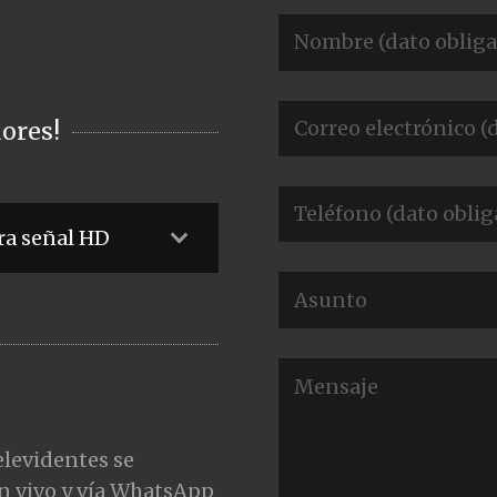
ores!
ra señal HD
elevidentes se
n vivo y vía WhatsApp