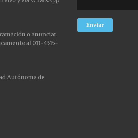
n vivo y vía WhatsApp
gramación o anunciar
icamente al 011-4315-
udad Autónoma de