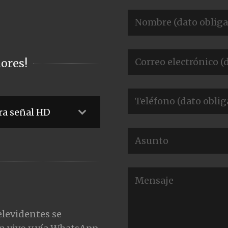
ores!
ra señal HD
elevidentes se