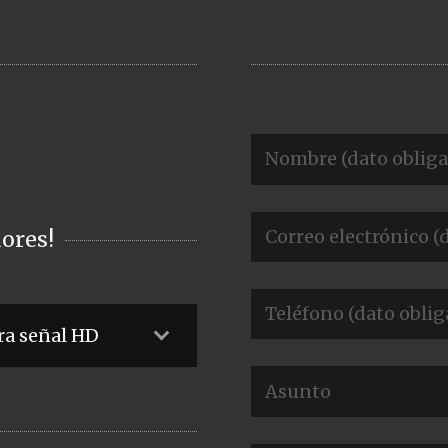
ores!
ra señal HD