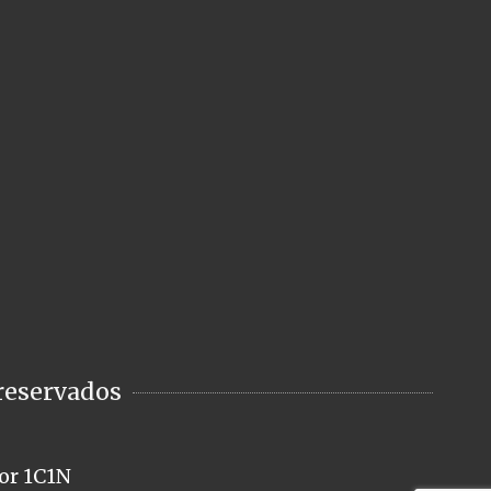
reservados
or 1C1N