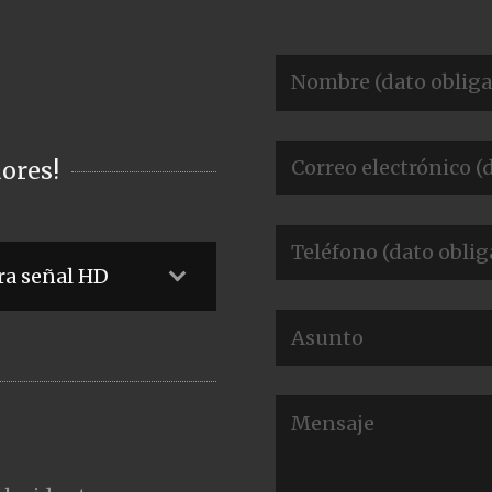
ores!
ra señal HD