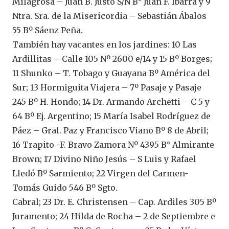
Milagrosa – Juan B. Justo S/N B° Juan F. Ibarra y 9
Ntra. Sra. de la Misericordia – Sebastián Ábalos
55 Bº Sáenz Peña.
También hay vacantes en los jardines: 10 Las
Ardillitas – Calle 105 Nº 2600 e/14 y 15 Bº Borges;
11 Shunko – T. Tobago y Guayana Bº América del
Sur; 13 Hormiguita Viajera – 7º Pasaje y Pasaje
245 Bº H. Hondo; 14 Dr. Armando Archetti – C 5 y
64 Bº Ej. Argentino; 15 María Isabel Rodríguez de
Páez – Gral. Paz y Francisco Viano Bº 8 de Abril;
16 Trapito -F. Bravo Zamora Nº 4395 B° Almirante
Brown; 17 Divino Niño Jesús – S Luis y Rafael
Lledó Bº Sarmiento; 22 Virgen del Carmen-
Tomás Guido 546 Bº Sgto.
Cabral; 23 Dr. E. Christensen – Cap. Ardiles 305 Bº
Juramento; 24 Hilda de Rocha – 2 de Septiembre e