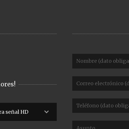
ores!
ra señal HD