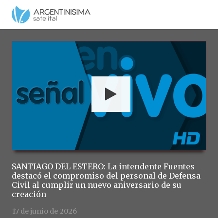
Argentinísima Satelital HD en Vivo
00:00
00:00
SANTIAGO DEL ESTERO: La intendente Fuentes
SA
sa
participó del acto central por el aniversario del
ac
paso a la inmoralidad del General Güemes
bar
17 de junio de 2026
16 